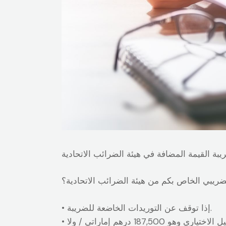
ريبي الخاص بكم من هيئة الضرائب الاتحادية؟
• إذا توقف عن التوريدات الخاضعة للضريبة.
• إذا كانت قيمة التوريدات الخاضعة للضريبة التي تم إجراؤها على مدى (12) شهرا متتاليا أقل من سقف التسجيل الاختياري وهو 187,500 درهم إماراتي / ولا