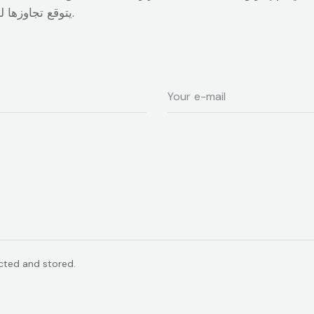
يتوقع تجاوزها لحد التسجيل الاختياري خلال الثلاثين يوم القادمة.
ected and stored.