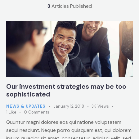
3
Articles Published
Our investment strategies may be too
sophisticated
NEWS & UPDATES
January 12, 2018
3K
Views
1
Like
0
Comments
Quuntur magni dolores eos qui ratione voluptatem
sequi nesciunt. Neque porro quisquam est, qui dolorem
ipsum quiaolor sit amet, consectetur, adipisci velit, sed