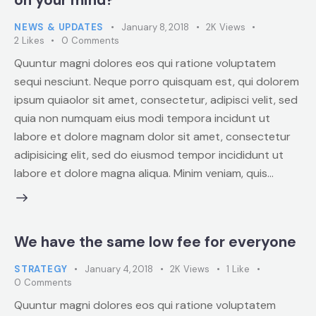
on your mind?
NEWS & UPDATES
January 8, 2018
2K
Views
2
Likes
0
Comments
Quuntur magni dolores eos qui ratione voluptatem
sequi nesciunt. Neque porro quisquam est, qui dolorem
ipsum quiaolor sit amet, consectetur, adipisci velit, sed
quia non numquam eius modi tempora incidunt ut
labore et dolore magnam dolor sit amet, consectetur
adipisicing elit, sed do eiusmod tempor incididunt ut
labore et dolore magna aliqua. Minim veniam, quis…
We have the same low fee for everyone
STRATEGY
January 4, 2018
2K
Views
1
Like
0
Comments
Quuntur magni dolores eos qui ratione voluptatem