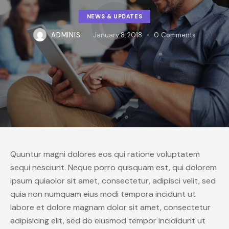
NEWS & UPDATES
ADMINIS
January 8, 2018
0
Comments
Quuntur magni dolores eos qui ratione voluptatem
sequi nesciunt. Neque porro quisquam est, qui dolorem
ipsum quiaolor sit amet, consectetur, adipisci velit, sed
quia non numquam eius modi tempora incidunt ut
labore et dolore magnam dolor sit amet, consectetur
adipisicing elit, sed do eiusmod tempor incididunt ut